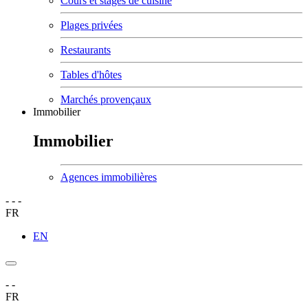
Cours et stages de cuisine
Plages privées
Restaurants
Tables d'hôtes
Marchés provençaux
Immobilier
Immobilier
Agences immobilières
-
-
-
FR
EN
-
-
FR