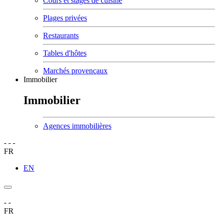
Cours et stages de cuisine
Plages privées
Restaurants
Tables d'hôtes
Marchés provençaux
Immobilier
Immobilier
Agences immobilières
-
-
-
FR
EN
-
-
FR