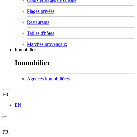
Cours et stages de cuisine
Plages privées
Restaurants
Tables d'hôtes
Marchés provençaux
Immobilier
Immobilier
Agences immobilières
-
-
-
FR
EN
-
-
FR