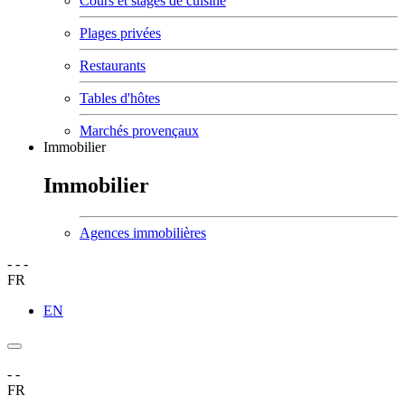
Cours et stages de cuisine
Plages privées
Restaurants
Tables d'hôtes
Marchés provençaux
Immobilier
Immobilier
Agences immobilières
-
-
-
FR
EN
-
-
FR