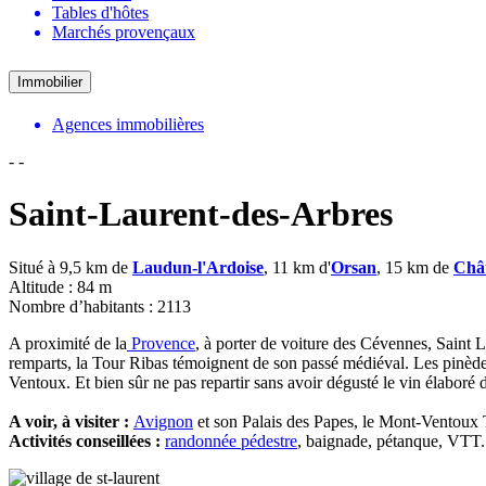
Tables d'hôtes
Marchés provençaux
Immobilier
Agences immobilières
-
-
Saint-Laurent-des-Arbres
Situé à 9,5 km de
Laudun-l'Ardoise
, 11 km d'
Orsan
, 15 km de
Châ
Altitude : 84 m
Nombre d’habitants : 2113
A proximité de la
Provence
, à porter de voiture des Cévennes, Saint La
remparts, la Tour Ribas témoignent de son passé médiéval. Les pinède
Ventoux. Et bien sûr ne pas repartir sans avoir dégusté le vin élaboré d
A voir, à visiter :
Avignon
et son Palais des Papes, le Mont-Ventoux T
Activités conseillées :
randonnée pédestre
, baignade, pétanque, VTT.