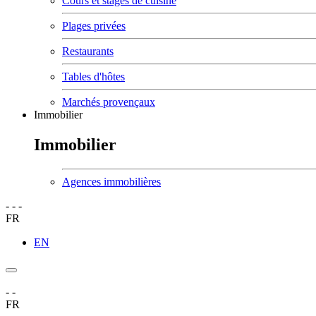
Cours et stages de cuisine
Plages privées
Restaurants
Tables d'hôtes
Marchés provençaux
Immobilier
Immobilier
Agences immobilières
-
-
-
FR
EN
-
-
FR