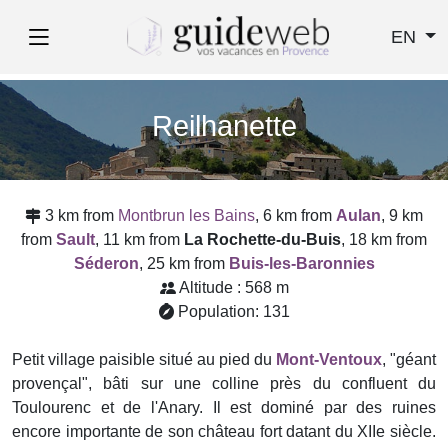
EN
Reilhanette
3 km from
Montbrun les Bains
, 6 km from
Aulan
, 9 km
from
Sault
, 11 km from
La Rochette-du-Buis
, 18 km from
Séderon
, 25 km from
Buis-les-Baronnies
Altitude : 568 m
Population: 131
Petit village paisible situé au pied du
Mont-Ventoux
, "géant
provençal", bâti sur une colline près du confluent du
Toulourenc et de l'Anary. Il est dominé par des ruines
encore importante de son château fort datant du XIIe siècle.