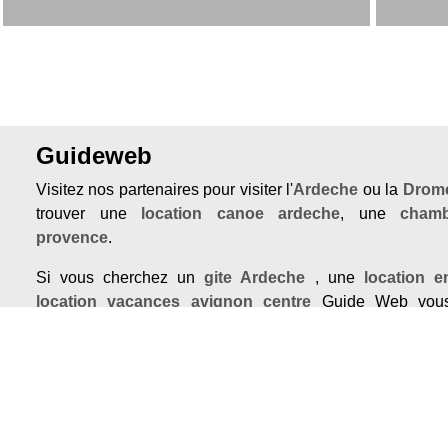
Guideweb
Visitez nos partenaires pour visiter l'
Ardeche
ou la
Drome
trouver une
location canoe ardeche
, une
chamb
provence
.
Si vous cherchez un
gite Ardeche
, une
location 
location vacances avignon centre
Guide Web vous
sélection des meilleurs sites. Vous trouverez aussi des b
pour un
sejour insolite
, l'
immobilier en Provence
ou 
d'hote Avignon
. Si vous souhaitez acheter une maison
adressez vous au specialiste de
immobilier buis l
l'agence Boschi.