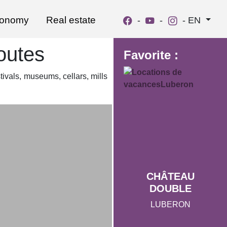
ronomy
Real estate
-
-
-
EN
routes
Favorite :
stivals, museums, cellars, mills
CHÂTEAU
DOUBLE
LUBERON