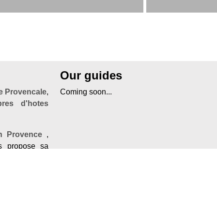
Our guides
 Provencale
,
Coming soon...
res d'hotes
en Provence
,
 propose sa
onnes adresses
une
chambre
 en Provence,
es baronnies
,