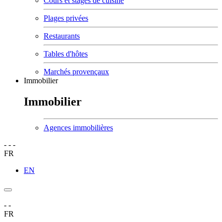
Cours et stages de cuisine
Plages privées
Restaurants
Tables d'hôtes
Marchés provençaux
Immobilier
Immobilier
Agences immobilières
-
-
-
FR
EN
-
-
FR