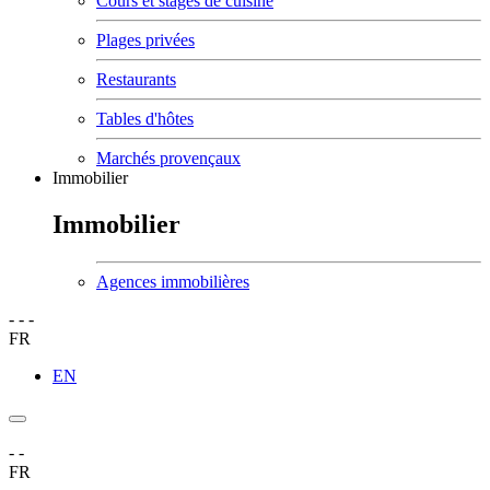
Cours et stages de cuisine
Plages privées
Restaurants
Tables d'hôtes
Marchés provençaux
Immobilier
Immobilier
Agences immobilières
-
-
-
FR
EN
-
-
FR