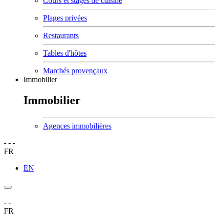
Cours et stages de cuisine
Plages privées
Restaurants
Tables d'hôtes
Marchés provençaux
Immobilier
Immobilier
Agences immobilières
-
-
-
FR
EN
-
-
FR