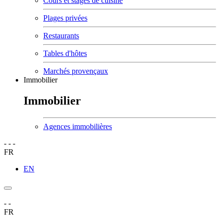
Cours et stages de cuisine
Plages privées
Restaurants
Tables d'hôtes
Marchés provençaux
Immobilier
Immobilier
Agences immobilières
-
-
-
FR
EN
-
-
FR