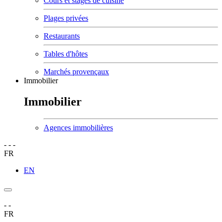
Cours et stages de cuisine
Plages privées
Restaurants
Tables d'hôtes
Marchés provençaux
Immobilier
Immobilier
Agences immobilières
-
-
-
FR
EN
-
-
FR