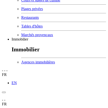
Cours et stages de cuisine
Plages privées
Restaurants
Tables d'hôtes
Marchés provençaux
Immobilier
Immobilier
Agences immobilières
-
-
-
FR
EN
-
-
FR