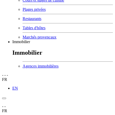
Cours et stages de cuisine
Plages privées
Restaurants
Tables d'hôtes
Marchés provençaux
Immobilier
Immobilier
Agences immobilières
-
-
-
FR
EN
-
-
FR