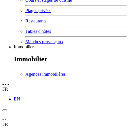
Cours et stages de cuisine
Plages privées
Restaurants
Tables d'hôtes
Marchés provençaux
Immobilier
Immobilier
Agences immobilières
-
-
-
FR
EN
-
-
FR