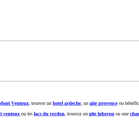
Mont Ventoux
, trouver un
hotel ardeche
, un
gite provence
ou bénéfic
t ventoux
ou les
lacs du verdon
, trouvez un
gite luberon
ou une
cha