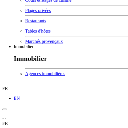
Cours et stages de cuisine
Plages privées
Restaurants
Tables d'hôtes
Marchés provençaux
Immobilier
Immobilier
Agences immobilières
-
-
-
FR
EN
-
-
FR