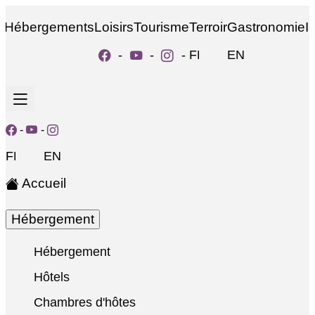
Hébergements
Loisirs
Tourisme
Terroir
Gastronomie
I
-
-
-
FR
EN
-
-
FR
EN
Accueil
Hébergement
Hébergement
Hôtels
Chambres d'hôtes