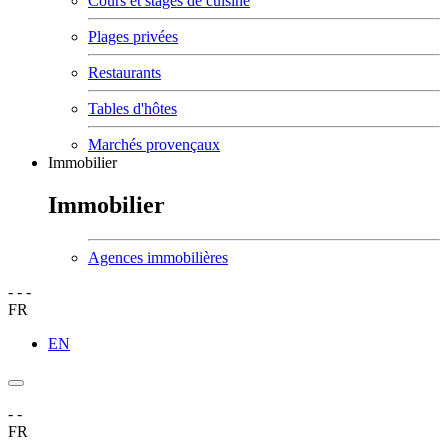
Cours et stages de cuisine
Plages privées
Restaurants
Tables d'hôtes
Marchés provençaux
Immobilier
Immobilier
Agences immobilières
-
-
-
FR
EN
-
-
FR