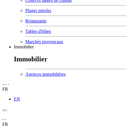
Cours et stages de cuisine
Plages privées
Restaurants
Tables d'hôtes
Marchés provençaux
Immobilier
Immobilier
Agences immobilières
-
-
-
FR
EN
-
-
FR