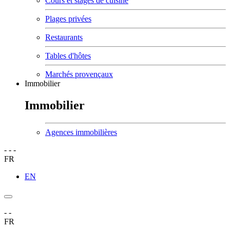
Cours et stages de cuisine
Plages privées
Restaurants
Tables d'hôtes
Marchés provençaux
Immobilier
Immobilier
Agences immobilières
-
-
-
FR
EN
-
-
FR