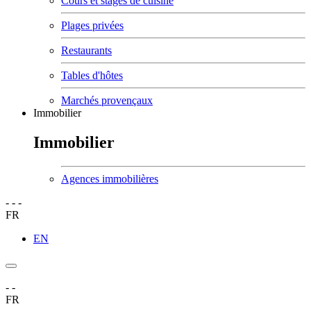
Cours et stages de cuisine
Plages privées
Restaurants
Tables d'hôtes
Marchés provençaux
Immobilier
Immobilier
Agences immobilières
-
-
-
FR
EN
-
-
FR