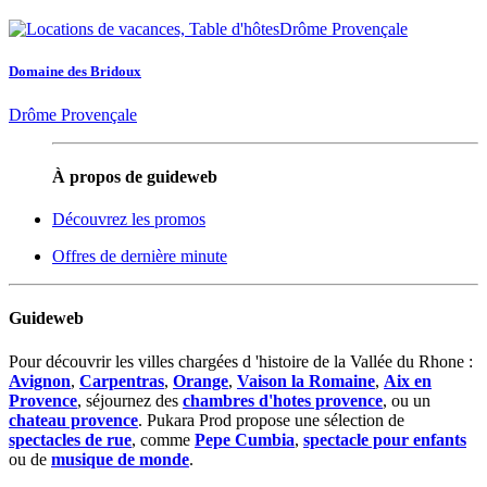
Domaine des Bridoux
Drôme Provençale
À propos de guideweb
Découvrez les promos
Offres de dernière minute
Guideweb
Pour découvrir les villes chargées d 'histoire de la Vallée du Rhone :
Avignon
,
Carpentras
,
Orange
,
Vaison la Romaine
,
Aix en
Provence
, séjournez des
chambres d'hotes provence
, ou un
chateau provence
. Pukara Prod propose une sélection de
spectacles de rue
, comme
Pepe Cumbia
,
spectacle pour enfants
ou de
musique de monde
.