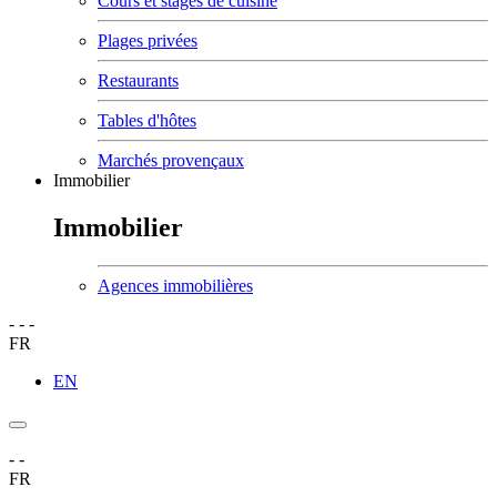
Cours et stages de cuisine
Plages privées
Restaurants
Tables d'hôtes
Marchés provençaux
Immobilier
Immobilier
Agences immobilières
-
-
-
FR
EN
-
-
FR