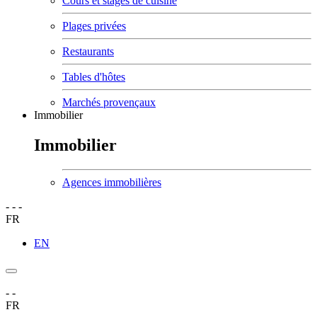
Cours et stages de cuisine
Plages privées
Restaurants
Tables d'hôtes
Marchés provençaux
Immobilier
Immobilier
Agences immobilières
-
-
-
FR
EN
-
-
FR