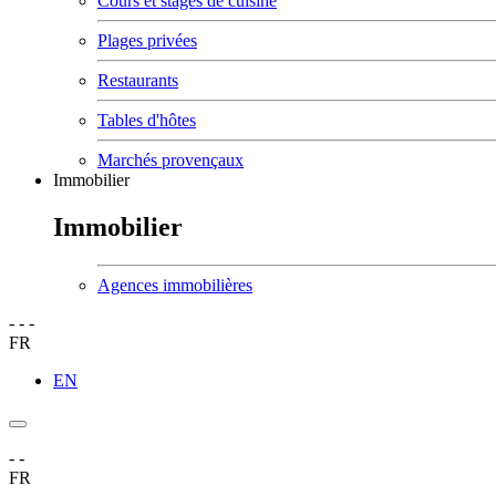
Cours et stages de cuisine
Plages privées
Restaurants
Tables d'hôtes
Marchés provençaux
Immobilier
Immobilier
Agences immobilières
-
-
-
FR
EN
-
-
FR