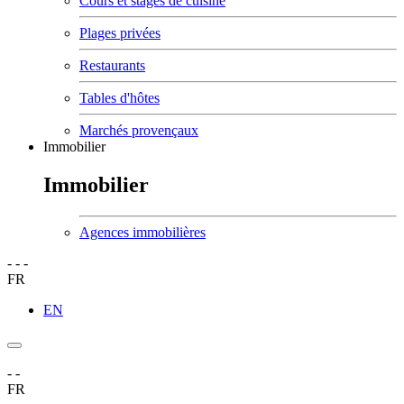
Cours et stages de cuisine
Plages privées
Restaurants
Tables d'hôtes
Marchés provençaux
Immobilier
Immobilier
Agences immobilières
-
-
-
FR
EN
-
-
FR