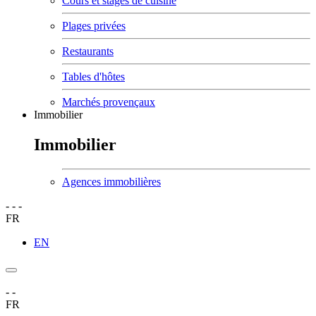
Cours et stages de cuisine
Plages privées
Restaurants
Tables d'hôtes
Marchés provençaux
Immobilier
Immobilier
Agences immobilières
-
-
-
FR
EN
-
-
FR