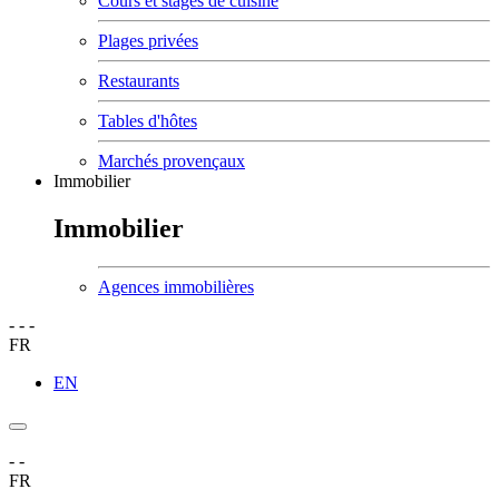
Cours et stages de cuisine
Plages privées
Restaurants
Tables d'hôtes
Marchés provençaux
Immobilier
Immobilier
Agences immobilières
-
-
-
FR
EN
-
-
FR