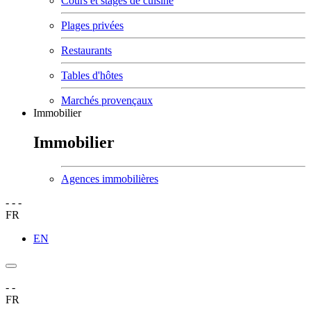
Cours et stages de cuisine
Plages privées
Restaurants
Tables d'hôtes
Marchés provençaux
Immobilier
Immobilier
Agences immobilières
-
-
-
FR
EN
-
-
FR