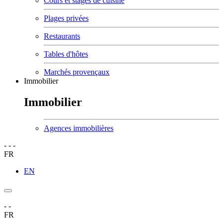
Cours et stages de cuisine
Plages privées
Restaurants
Tables d'hôtes
Marchés provençaux
Immobilier
Immobilier
Agences immobilières
-
-
-
FR
EN
-
-
FR