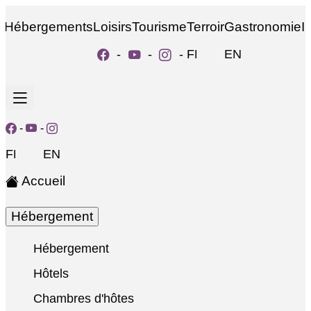
Hébergements
Loisirs
Tourisme
Terroir
Gastronomie
I
-
-
-
FR
EN
-
-
FR
EN
Accueil
Hébergement
Hébergement
Hôtels
Chambres d'hôtes