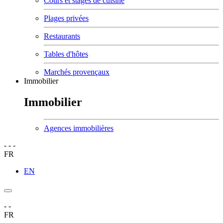
Cours et stages de cuisine
Plages privées
Restaurants
Tables d'hôtes
Marchés provençaux
Immobilier
Immobilier
Agences immobilières
-
-
-
FR
EN
-
-
FR