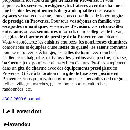
proposent la location d'un
gîte de luxe en Provence
. Si vous
appréciez les
services prestigieux
, les
bâtisses avec du charme
et
une histoire, les
équipements de grande qualité
et les
vastes
espaces verts
avec piscine, nous vous conseillons de louer un
gîte
de prestige en Provence
. Pour tous vos
séjours en famille
, vos
escapades romantiques
, vos
envies d'évasion
, vos
retrouvailles
entre amis
ou vos
séminaires
informels entre collègues de travail,
les
gîtes de charme et de prestige de la Provence
sont idéaux.
Vous y apprécierez les
cuisines
équipées, les nombreuses
chambres
confortables et équipées d'une
literie
de qualité, les
salons
communs
pour se retrouver et échanger, les
salles de bain
avec douche à
l'italienne ou baignoire, mais aussi les
jardins
avec
piscine
, terrasse,
barbecue
, jeux pour les enfants et bien d'autres. Profitez simplement
dans un
gite de charme
avec des
équipements prestigieux
en
Provence. Grâce à la location d'un
gite de luxe avec piscine en
Provence
, vous pourrez découvrir toutes les merveilles de la région
: villes, villages, marchés, gastronomie, sorties culturelles,
randonnées, etc.
430 à 2600 € par nuit
Le Lavandou
le-lavandou