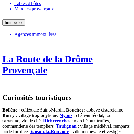
Tables d'hôtes
Marchés provençaux
Immobilier
Agences immobilières
-
-
La Route de la Drôme
Provençale
Curiosités touristiques
Bollène
: collégiale Saint-Martin.
Bouchet
: abbaye cistercienne.
Barry
: village troglodytique.
Nyons
: château féodal, tour
sarrazine, vieille cité.
Richerenches
: marché aux truffes,
commanderie des templiers.
Taulignan
: village médiéval, remparts,
porte fortifiée.
Vaison-la-Romaine
: ville médiévale et vestiges