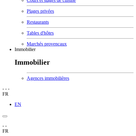
Cours et stages de cuisine
Plages privées
Restaurants
Tables d'hôtes
Marchés provençaux
Immobilier
Immobilier
Agences immobilières
-
-
-
FR
EN
-
-
FR