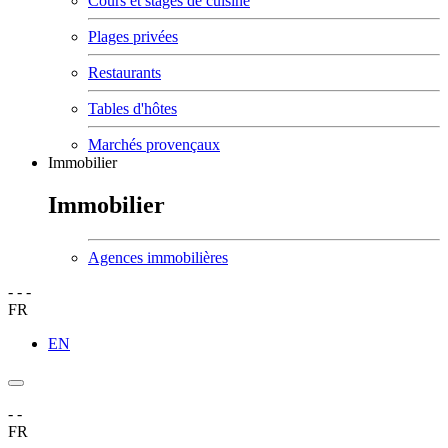
Cours et stages de cuisine
Plages privées
Restaurants
Tables d'hôtes
Marchés provençaux
Immobilier
Immobilier
Agences immobilières
-
-
-
FR
EN
-
-
FR