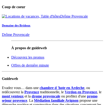
Coup de coeur
Domaine des Bridoux
Drôme Provençale
À propos de guideweb
Découvrez les promos
Offres de dernière minute
Guideweb
Evadez vous… dans une
chambre d 'hote en Ardeche
, ou
redécouvrez la
Provence
traditionnelle, le
Verdon en Provence
, le
mont ventoux
et la
drome provencale
ou profitez d'une
promo
sejour provence
. La
Médiation familiale Avignon
propose une
démarche positive et constructive dans des situations concernant les