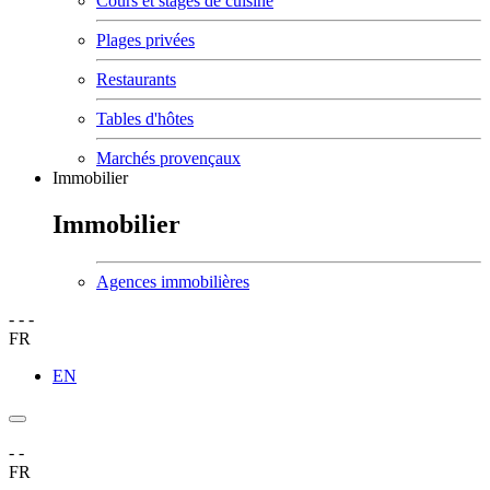
Cours et stages de cuisine
Plages privées
Restaurants
Tables d'hôtes
Marchés provençaux
Immobilier
Immobilier
Agences immobilières
-
-
-
FR
EN
-
-
FR