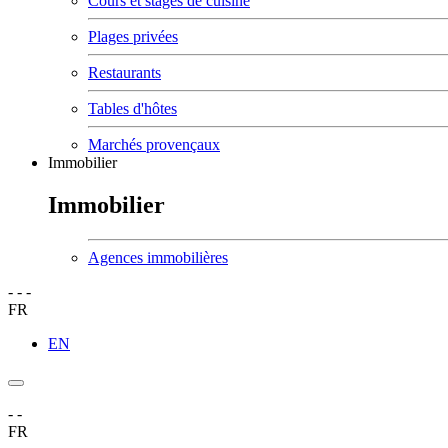
Cours et stages de cuisine
Plages privées
Restaurants
Tables d'hôtes
Marchés provençaux
Immobilier
Immobilier
Agences immobilières
-
-
-
FR
EN
-
-
FR