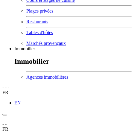
Cours et stages de cuisine
Plages privées
Restaurants
Tables d'hôtes
Marchés provençaux
Immobilier
Immobilier
Agences immobilières
-
-
-
FR
EN
-
-
FR