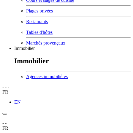
Cours et stages de cuisine
Plages privées
Restaurants
Tables d'hôtes
Marchés provençaux
Immobilier
Immobilier
Agences immobilières
-
-
-
FR
EN
-
-
FR