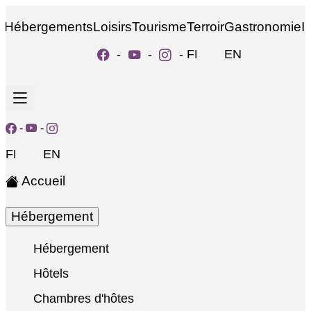
Hébergements
Loisirs
Tourisme
Terroir
Gastronomie
I
-
-
-
FR
EN
-
-
FR
EN
Accueil
Hébergement
Hébergement
Hôtels
Chambres d'hôtes