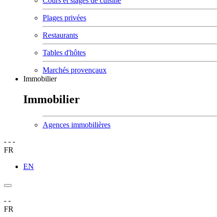
Cours et stages de cuisine
Plages privées
Restaurants
Tables d'hôtes
Marchés provençaux
Immobilier
Immobilier
Agences immobilières
-
-
-
FR
EN
-
-
FR