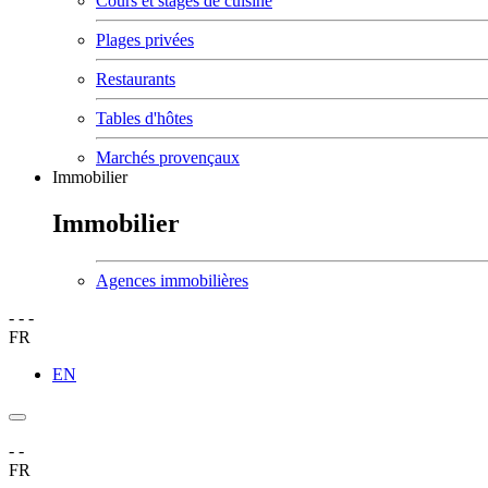
Cours et stages de cuisine
Plages privées
Restaurants
Tables d'hôtes
Marchés provençaux
Immobilier
Immobilier
Agences immobilières
-
-
-
FR
EN
-
-
FR