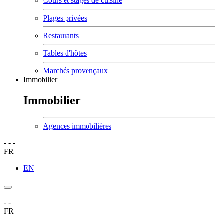
Cours et stages de cuisine
Plages privées
Restaurants
Tables d'hôtes
Marchés provençaux
Immobilier
Immobilier
Agences immobilières
-
-
-
FR
EN
-
-
FR