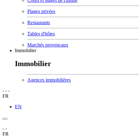
Cours et stages de cuisine
Plages privées
Restaurants
Tables d'hôtes
Marchés provençaux
Immobilier
Immobilier
Agences immobilières
-
-
-
FR
EN
-
-
FR