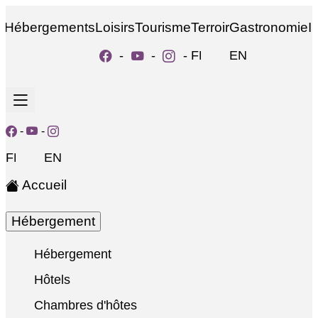
Hébergements
Loisirs
Tourisme
Terroir
Gastronomie
I
-
-
-
FR
EN
-
-
FR
EN
Accueil
Hébergement
Hébergement
Hôtels
Chambres d'hôtes