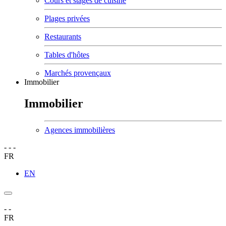
Cours et stages de cuisine
Plages privées
Restaurants
Tables d'hôtes
Marchés provençaux
Immobilier
Immobilier
Agences immobilières
-
-
-
FR
EN
-
-
FR