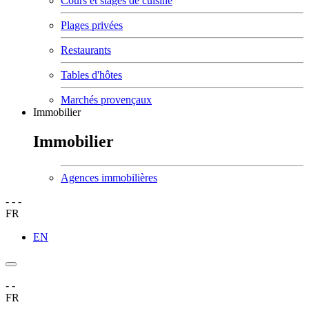
Cours et stages de cuisine
Plages privées
Restaurants
Tables d'hôtes
Marchés provençaux
Immobilier
Immobilier
Agences immobilières
-
-
-
FR
EN
-
-
FR