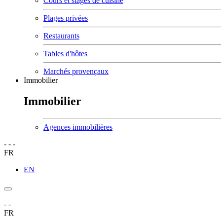
Cours et stages de cuisine
Plages privées
Restaurants
Tables d'hôtes
Marchés provençaux
Immobilier
Immobilier
Agences immobilières
-
-
-
FR
EN
-
-
FR