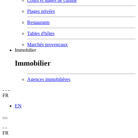
Cours et stages de cuisine
Plages privées
Restaurants
Tables d'hôtes
Marchés provençaux
Immobilier
Immobilier
Agences immobilières
-
-
-
FR
EN
-
-
FR