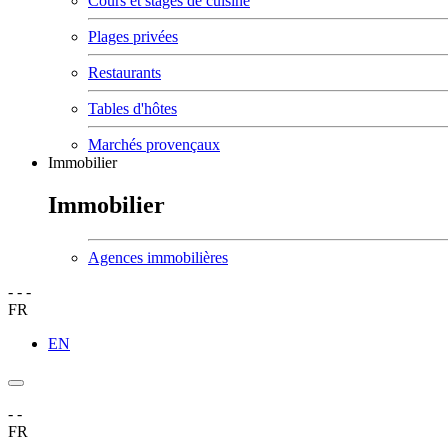
Cours et stages de cuisine
Plages privées
Restaurants
Tables d'hôtes
Marchés provençaux
Immobilier
Immobilier
Agences immobilières
-
-
-
FR
EN
-
-
FR