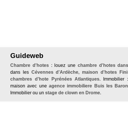
Guideweb
Chambre d'hotes
: louez une
chambre d'hotes dan
dans les
Cévennes d'Ardèche
,
maison d'hotes Fini
chambres d'hote Pyrénées Atlantiques
. Immobilier 
maison avec une
agence immobiliere Buis les Baron
Immobilier ou un
stage de clown en Drome
.
Si vous cherchez un
gite Ardeche
, une
location 
location vacances avignon centre
Guide Web vous
sélection des meilleurs sites. Vous trouverez aussi des b
pour un
sejour insolite
, l'
immobilier en Provence
ou 