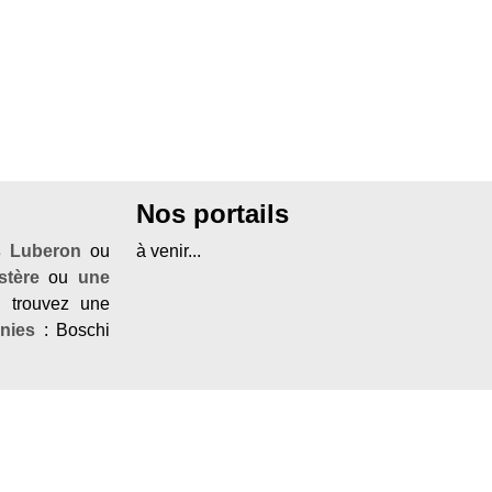
Nos portails
s Luberon
ou
à venir...
stère
ou
une
: trouvez une
nies
: Boschi
en Provence
,
 propose sa
onnes adresses
une
chambre