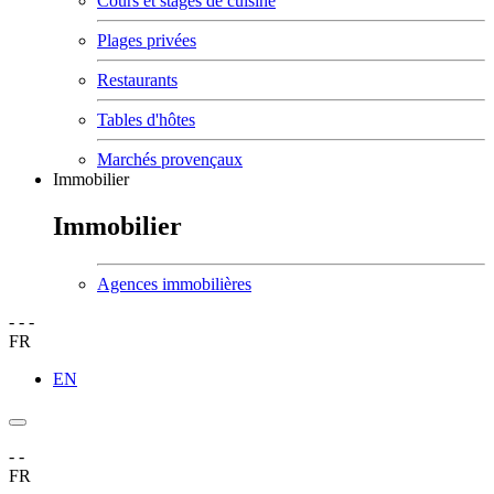
Cours et stages de cuisine
Plages privées
Restaurants
Tables d'hôtes
Marchés provençaux
Immobilier
Immobilier
Agences immobilières
-
-
-
FR
EN
-
-
FR